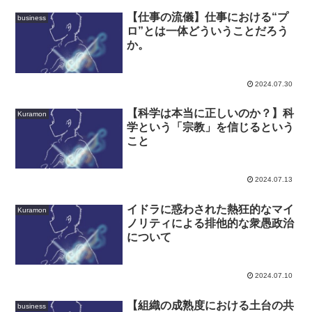
【仕事の流儀】仕事における“プ
business
ロ”とは一体どういうことだろう
か。
2024.07.30
【科学は本当に正しいのか？】科
Kuramon
学という「宗教」を信じるという
こと
2024.07.13
イドラに惑わされた熱狂的なマイ
Kuramon
ノリティによる排他的な衆愚政治
について
2024.07.10
【組織の成熟度における土台の共
business