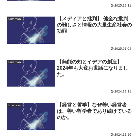
2025.12.31
【メディアと批判】 健全な批判
Kuramon
の難しさと情報の大量生産社会の
功罪
2025.01.04
【無能の知とイデアの創造】
Kuramon
2024年も大変お世話になりまし
た。
2024.12.31
【経営と哲学】なぜ善い経営者
business
は、善い哲学者であり続けている
のか。
2024.11.16